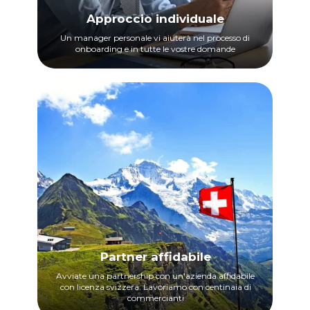
Approccio individuale
Un manager personale vi aiuterà nel processo di
onboarding e in tutte le vostre domande
Partner affidabile
Avviate una partnership con un'azienda affidabile
con licenza svizzera. Lavoriamo con centinaia di
commercianti