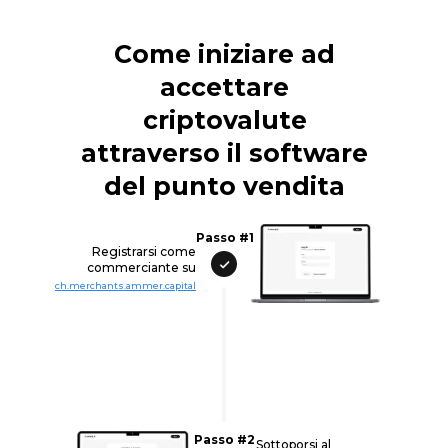
Come iniziare ad
accettare
criptovalute
attraverso il software
del punto vendita
Passo #1
Registrarsi come
commerciante su
ch.merchants.ammer.capital
Passo #2
Sottoporsi al