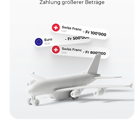
Zahlung größerer Beträge