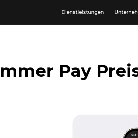
Dienstleistungen
Unterne
mmer Pay Prei