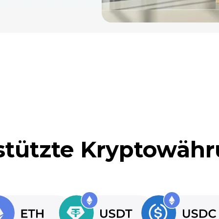
stützte Kryptowäh