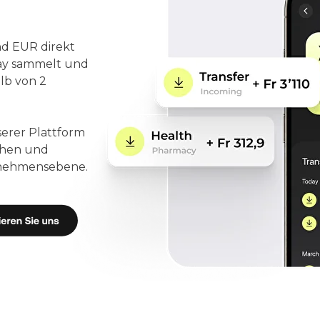
nd EUR direkt
Pay sammelt und
lb von 2
serer Plattform
chen und
rnehmensebene.