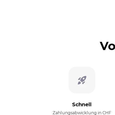
Vo
Schnell
Zahlungsabwicklung in CHF