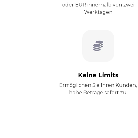
oder EUR innerhalb von zwei
Werktagen
Keine Limits
Ermöglichen Sie Ihren Kunden,
hohe Beträge sofort zu
bezahlen