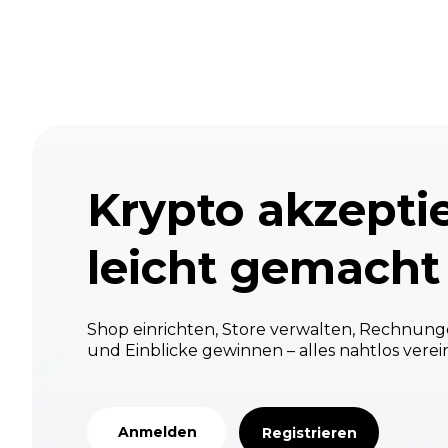
Krypto akzepti
leicht gemacht
Shop einrichten, Store verwalten, Rechnung
und Einblicke gewinnen – alles nahtlos verein
Anmelden
Registrieren