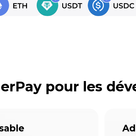
rPay pour les dév
sable
Ad