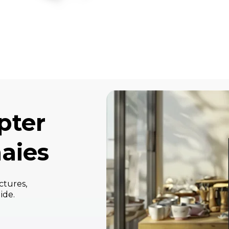
pter
aies
ctures,
ide.