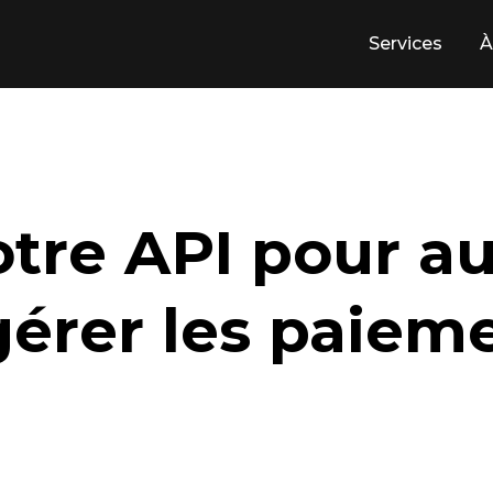
Services
À
notre API pour a
gérer les paiem