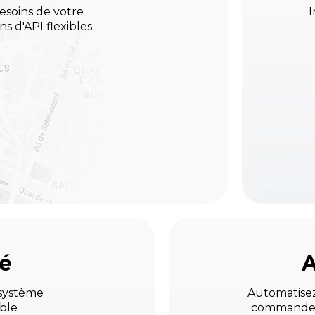
soins de votre
I
ns d'API flexibles
té
A
 système
Automatisez 
able
commandes 