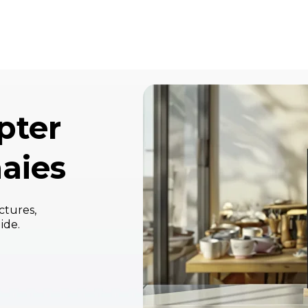
pter
aies
ctures,
ide.