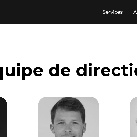
Services
À
uipe de direct